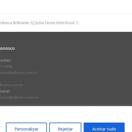
râmica Brilhante 12,5cmx13cmx10cm Rosé
Conosco
endas:
01 4866
endas@albano.com.br
lbano.com.br
cional:
ucional@albano.com.br
.
Personalizar
Rejeitar
Aceitar tudo