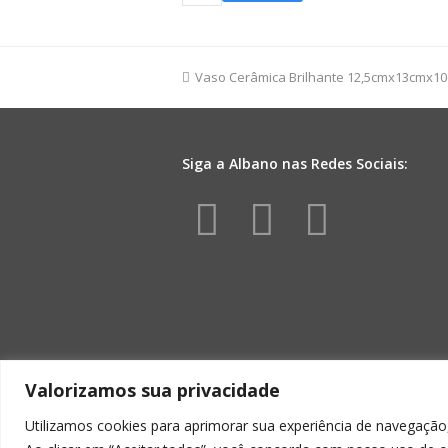
Cerâmica
Love
Is
Sweet
previous
Vaso Cerâmica Brilhante 12,5cmx13cmx1
13cmx15cm
post:
1pç
Amarelo
quantidade
Siga a Albano nas Redes Sociais:
Facebook
Instagr
Yout
Valorizamos sua privacidade
Utilizamos cookies para aprimorar sua experiência de navegação,