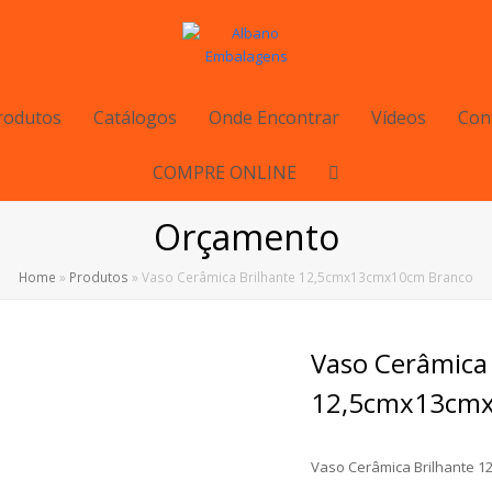
rodutos
Catálogos
Onde Encontrar
Vídeos
Con
COMPRE ONLINE
Orçamento
Home
»
Produtos
»
Vaso Cerâmica Brilhante 12,5cmx13cmx10cm Branco
Vaso Cerâmica 
12,5cmx13cmx
Vaso Cerâmica Brilhante 