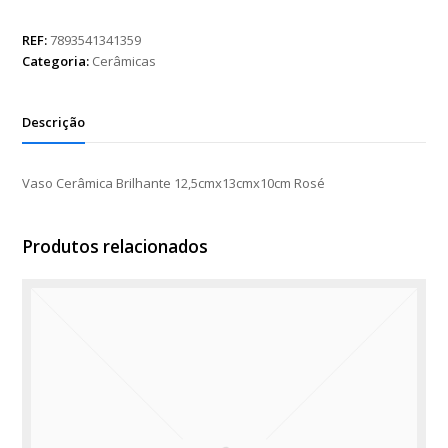
Brilhante
12,5cmx13cmx10cm
REF:
7893541341359
Rosé
Categoria:
Cerâmicas
quantidade
Descrição
Vaso Cerâmica Brilhante 12,5cmx13cmx10cm Rosé
Produtos relacionados