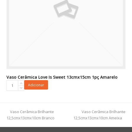
Vaso Cerâmica Love Is Sweet 13cmx15cm 1pç Amarelo
Vaso
Adicionar
Cerâmica
Love
Is
Sweet
previous
next
Vaso Cerâmica Brilhante
Vaso Cerâmica Brilhante
13cmx15cm
post:
post:
12,5cmx13cmx10cm Branco
12,5cmx13cmx10cm Ameixa
1pç
Amarelo