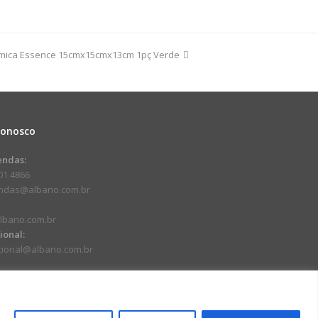
mica Essence 15cmx15cmx13cm 1pç Verde
Conosco
endas:
01 4866
endas@albano.com.br
lbano.com.br
cional:
ucional@albano.com.br
.