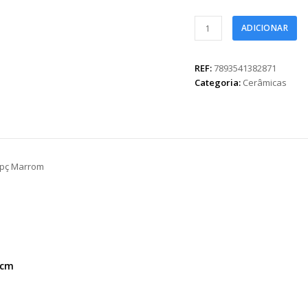
Vaso
ADICIONAR
Cerâmica
Essence
15cmx15cmx13cm
REF:
7893541382871
1pç
Categoria:
Cerâmicas
Marrom
quantidade
1pç Marrom
5cm