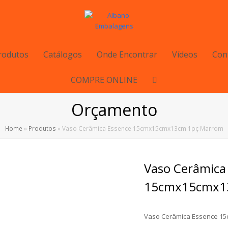
rodutos
Catálogos
Onde Encontrar
Vídeos
Con
COMPRE ONLINE
Orçamento
Home
»
Produtos
»
Vaso Cerâmica Essence 15cmx15cmx13cm 1pç Marrom
Vaso Cerâmica
15cmx15cmx1
Vaso Cerâmica Essence 1