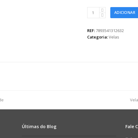
Vela
ADICIONAR
Copo
Vidro
Aroma
REF:
7893541312632
Blueberry
Categoria:
Velas
100g
Azul
quantidade
nex
de
Vel
pos
Últimas do Blog
Fale 