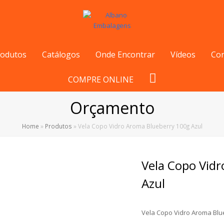
rodutos
Catálogos
Onde Encontrar
Vídeos
Co
COMPRE ONLINE
Orçamento
Home
»
Produtos
»
Vela Copo Vidro Aroma Blueberry 100g Azul
Vela Copo Vid
Azul
Vela Copo Vidro Aroma Blu