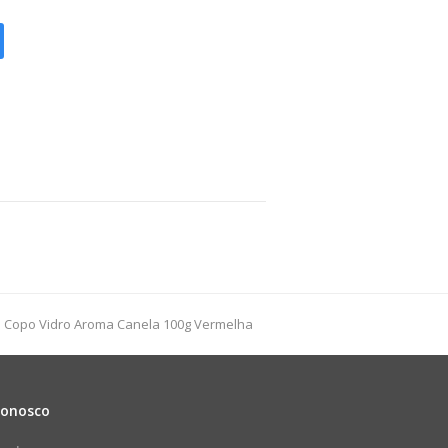
t
a Copo Vidro Aroma Canela 100g Vermelha
t:
Conosco