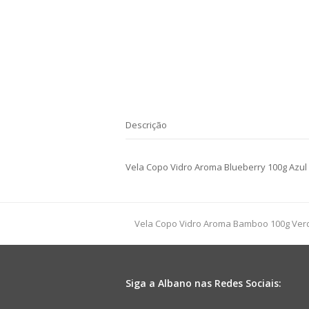
Descrição
Vela Copo Vidro Aroma Blueberry 100g Azul
previous
Vela Copo Vidro Aroma Bamboo 100g Ver
post:
Siga a Albano nas Redes Sociais: