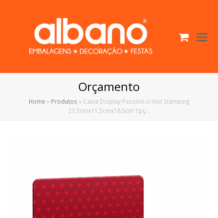
Cart
O
Mo
M
Orçamento
Home
»
Produtos
»
Caixa Display Passion c/ Hot Stamping
27,5cmx11,5cmx18,5cm 1pç…