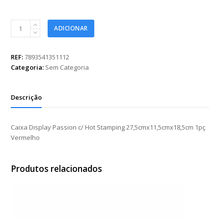
Caixa
ADICIONAR
Display
Passion
c/
REF:
7893541351112
Hot
Categoria:
Sem Categoria
Stamping
27,5cmx11,5cmx18,5cm
1pç
Descrição
Vermelho
quantidade
Caixa Display Passion c/ Hot Stamping 27,5cmx11,5cmx18,5cm 1pç
Vermelho
Produtos relacionados