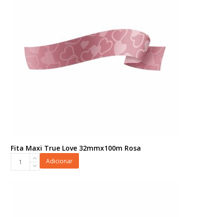
Fita Maxi True Love 32mmx100m Rosa
Fita
Adicionar
Maxi
True
Love
32mmx100m
Rosa