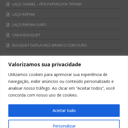
LAÇO CHANEL – FITA PAPERLOOK TIFFANY
LAÇO RÁPHIA
LAÇO RÁPHIA OURO
CAIXA BOUQUET
BOUQUET DUPLA FACE BRANCO COM OURO
Valorizamos sua privacidade
Fale Conosco
Utilizamos cookies para aprimorar sua experiência de
Televendas:
navegação, exibir anúncios ou conteúdo personalizado e
0800 701 4866
analisar nosso tráfego. Ao clicar em “Aceitar todos”, você
televendas@albano.com.br
concorda com nosso uso de cookies.
SAC:
sac@albano.com.br
Intitucional:
Aceitar tudo
institucional@albano.com.br
Personalizar