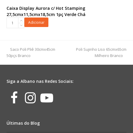
Caixa Display Aurora c/ Hot Stamping
27,5cmx11,5cmx18,5cm 1pç Verde Chá
Caixa
Adicionar
Display
Aurora
c/
Hot
previous
next
Saco Poli Pliê 30cmx45cm
Poli Sujinho Liso 65cmx65cm
Stamping
post:
post:
50pçs Branco
Milheiro Branco
27,5cmx11,5cmx18,5cm
1pç
Verde
Chá
Siga a Albano nas Redes Sociais:
quantidade
Facebook
Instagram
Youtube
Últimas do Blog