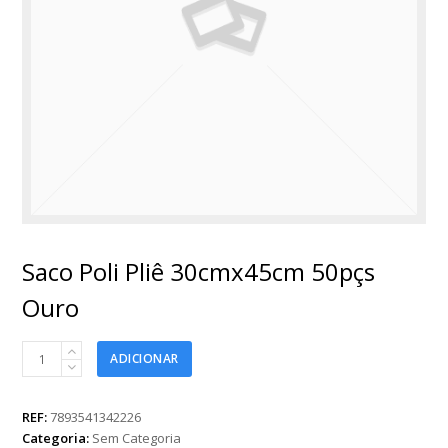
Saco Poli Pliê 30cmx45cm 50pçs
Ouro
Saco
ADICIONAR
Poli
Pliê
30cmx45cm
REF:
7893541342226
50pçs
Categoria:
Sem Categoria