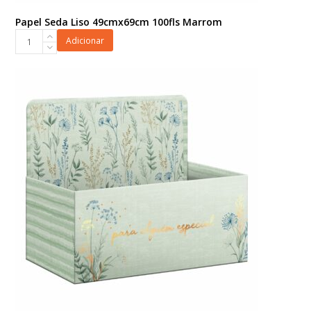
Papel Seda Liso 49cmx69cm 100fls Marrom
Papel
Adicionar
Seda
Liso
49cmx69cm
100fls
Marrom
quantidade