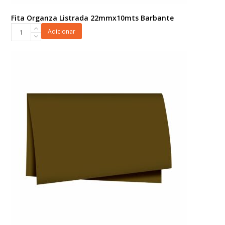
Fita Organza Listrada 22mmx10mts Barbante
Fita
Adicionar
Organza
Listrada
22mmx10mts
Barbante
quantidade