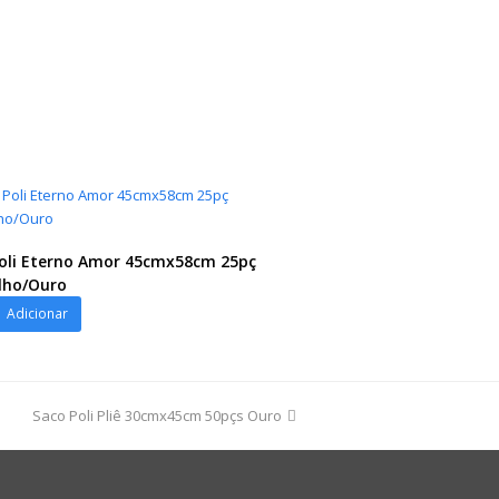
oli Eterno Amor 45cmx58cm 25pç
lho/Ouro
Adicionar
8cm
next
Saco Poli Pliê 30cmx45cm 50pçs Ouro
post:
ho/Ouro
dade