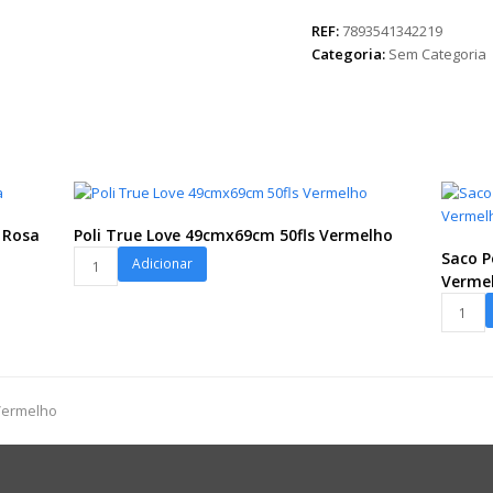
Pliê
30cmx45cm
REF:
7893541342219
50pçs
Categoria:
Sem Categoria
Branco
quantidade
 Rosa
Poli True Love 49cmx69cm 50fls Vermelho
Poli
Saco P
Adicionar
True
Verme
Love
Saco
49cmx69cm
Poli
50fls
Eterno
Vermelho
Amor
quantidade
45cmx5
Vermelho
25pç
Vermel
quanti