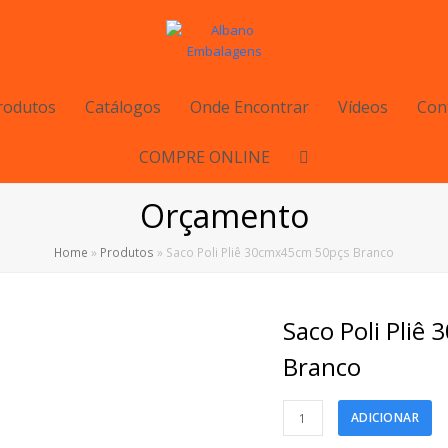
rodutos
Catálogos
Onde Encontrar
Vídeos
Con
COMPRE ONLINE
Orçamento
Home
»
Produtos
»
Saco Poli Pliê 30cmx45cm 50pçs Branco
Saco Poli Pliê
Branco
Saco
ADICIONAR
Poli