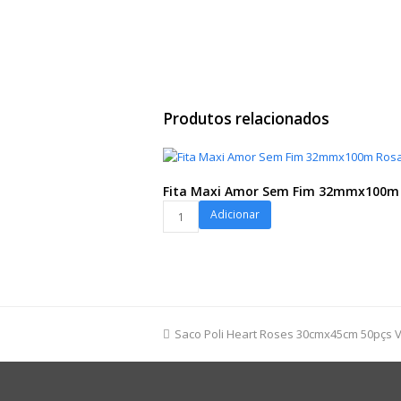
Produtos relacionados
Fita Maxi Amor Sem Fim 32mmx100m
Fita
Adicionar
Maxi
Amor
Sem
Fim
32mmx100m
Rosa
previous
Saco Poli Heart Roses 30cmx45cm 50pçs 
quantidade
post: