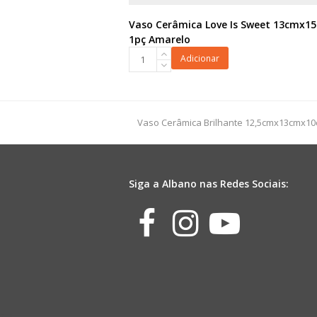
Vaso Cerâmica Love Is Sweet 13cmx1
1pç Amarelo
Vaso
Adicionar
Cerâmica
Love
Is
Sweet
previous
Vaso Cerâmica Brilhante 12,5cmx13cmx1
13cmx15cm
post:
1pç
Amarelo
quantidade
Siga a Albano nas Redes Sociais:
Facebook
Instagr
Yout