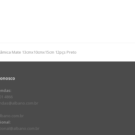
âmica Mate 13cmx10cmx15cm 12pçs Preto
Conosco
endas:
01 4866
endas@albano.com.br
lbano.com.br
cional:
ucional@albano.com.br