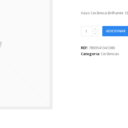
Vaso Cerâmica Brilhante 
Vaso
ADICIONAR
Cerâmica
Brilhante
12,5cmx13cmx10cm
REF:
7893541341380
Cinza
Categoria:
Cerâmicas
quantidade