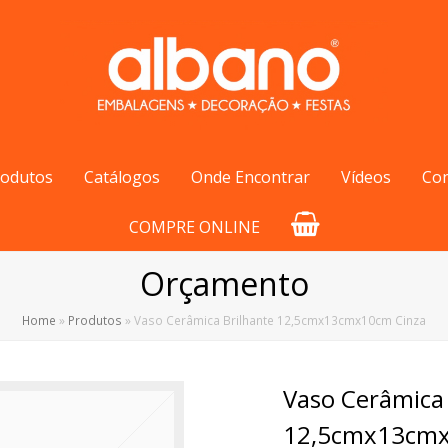
rodutos
Catálogos
Onde Encontrar
Vídeos
Co
COMPRE ONLINE
Orçamento
Home
»
Produtos
»
Vaso Cerâmica Brilhante 12,5cmx13cmx10cm Cinza
Vaso Cerâmica 
12,5cmx13cmx