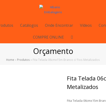
rodutos
Catálogos
Onde Encontrar
Vídeos
Con
COMPRE ONLINE
Orçamento
Home
»
Produtos
»
Fita Telada 06cmx15m Branco c/ Fios Metalizados
Fita Telada 06
Metalizados
Fita Telada 06cmx15m Branc