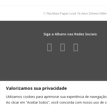
FM
100L
32mmx150m
previous
Fita Maxi Paper Look Te Amo 32mmx100m
Rosa
post:
quantidade
Siga a Albano nas Redes Sociais:
Facebook
Instagr
Yout
Valorizamos sua privacidade
Utilizamos cookies para aprimorar sua experiência de navegação,
Ao clicar em “Aceitar todos”, você concorda com nosso uso de c
ALBA