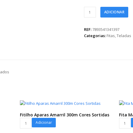
Fita
ADICIONAR
Telada
06cmx15m
Branco
REF:
7893541341397
c/
Categorias:
Fitas
,
Teladas
Fios
Metalizados
quantidade
zados
Fitilho Aparas Amarril 300m Cores Sortidas
Fita 
Fitilho
Fita
Adicionar
Aparas
Maxi