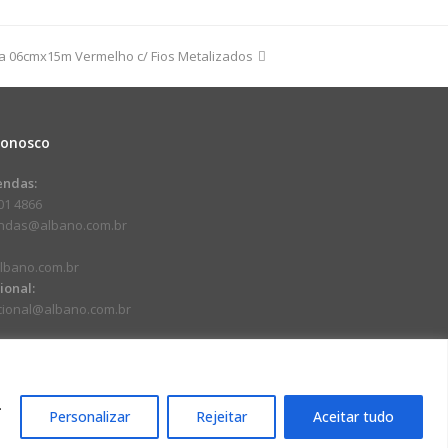
100m
da 06cmx15m Vermelho c/ Fios Metalizados
dade
Conosco
endas:
01 4866
endas@albano.com.br
lbano.com.br
cional:
ucional@albano.com.br
.
Personalizar
Rejeitar
Aceitar tudo
17-92